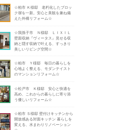
☆柏市 Ｋ様邸 老朽化したブロッ
ク塀を一新。安心と美観を兼ね備
えた外構リフォーム☆
☆我孫子市 Ｎ様邸 ＬＩＸＩＬ
壁面収納『ヴィータス』見せる収
納と隠す収納で叶える、すっきり
美しいリビング空間☆
☆柏市 Ｙ様邸 毎日の暮らしを
心地よく整える、モダンテイスト
のマンションリフォーム☆
☆松戸市 Ｋ様邸 安心と快適を
高め、これからの暮らしに寄り添
う優しいリフォーム☆
☆柏市 Ｓ様邸 壁付けキッチンから
開放感ある対面キッチン 暮らしを
変える、水まわりリノベーション