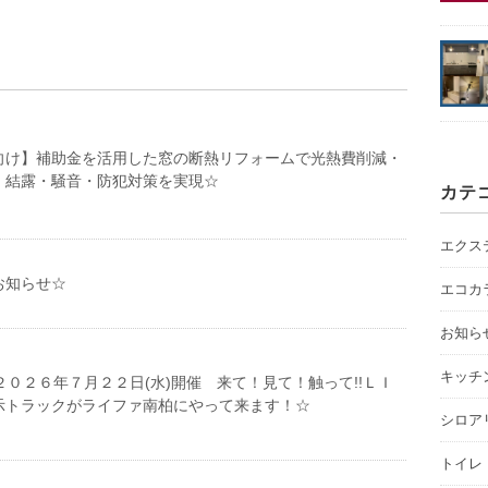
向け】補助金を活用した窓の断熱リフォームで光熱費削減・
・結露・騒音・防犯対策を実現☆
カテ
エクス
お知らせ☆
エコカ
お知ら
キッチ
２０２６年７月２２日(水)開催 来て！見て！触って!!ＬＩ
示トラックがライファ南柏にやって来ます！☆
シロア
トイレ