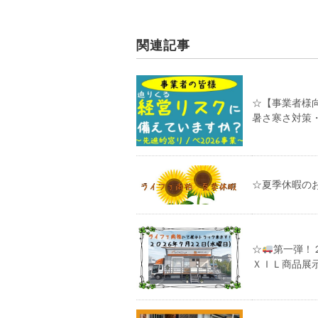
関連記事
☆【事業者様
暑さ寒さ対策
☆夏季休暇の
☆
第一弾！
ＸＩＬ商品展