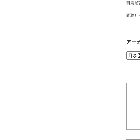
耐震補
間取り
アー
ア
ー
カ
イ
ブ