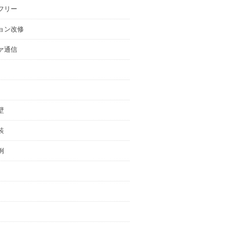
フリー
ョン改修
ァ通信
壁
装
例