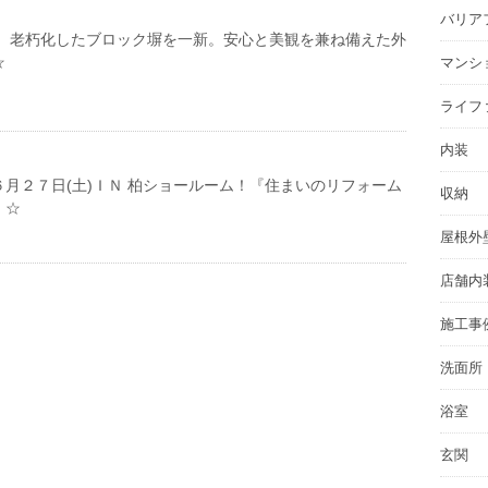
バリア
邸 老朽化したブロック塀を一新。安心と美観を兼ね備えた外
☆
マンシ
ライフ
内装
月２７日(土)ＩＮ 柏ショールーム！『住まいのリフォーム
収納
！☆
屋根外
店舗内
施工事
洗面所
浴室
玄関