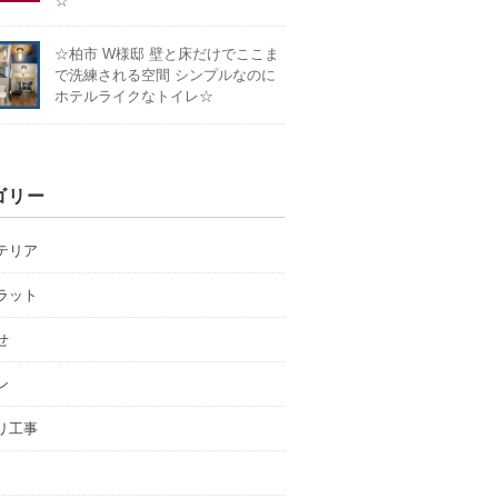
☆
☆柏市 W様邸 壁と床だけでここま
で洗練される空間 シンプルなのに
ホテルライクなトイレ☆
ゴリー
テリア
ラット
せ
ン
リ工事