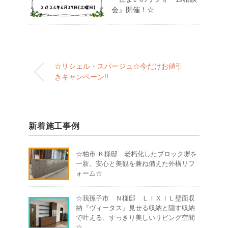
会』開催！☆
☆リシェル・スパージュ☆今だけお値引
きキャンペーン!!
新着施工事例
☆柏市 Ｋ様邸 老朽化したブロック塀を
一新。安心と美観を兼ね備えた外構リフ
ォーム☆
☆我孫子市 Ｎ様邸 ＬＩＸＩＬ壁面収
納『ヴィータス』見せる収納と隠す収納
で叶える、すっきり美しいリビング空間
☆