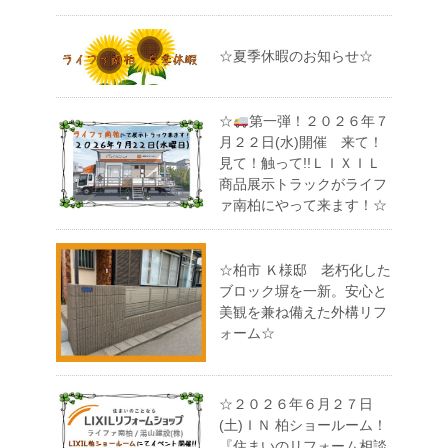
☆夏季休暇のお知らせ☆
☆
第一弾！２０２６年７
月２２日(水)開催 来て！
見て！触って!!ＬＩＸＩＬ
商品展示トラックがライフ
ァ南柏にやって来ます！☆
☆柏市 Ｋ様邸 老朽化した
ブロック塀を一新。安心と
美観を兼ね備えた外構リフ
ォーム☆
☆２０２６年６月２７日
(土)ＩＮ 柏ショールーム！
『住まいのリフォーム相談