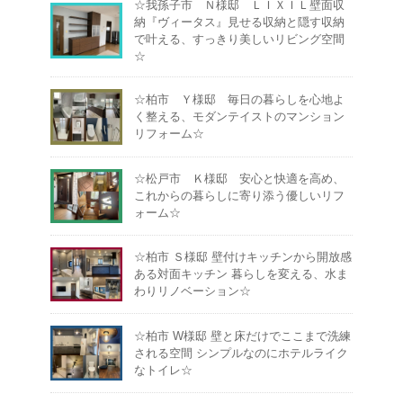
☆我孫子市 Ｎ様邸 ＬＩＸＩＬ壁面収
納『ヴィータス』見せる収納と隠す収納
で叶える、すっきり美しいリビング空間
☆
☆柏市 Ｙ様邸 毎日の暮らしを心地よ
く整える、モダンテイストのマンション
リフォーム☆
☆松戸市 Ｋ様邸 安心と快適を高め、
これからの暮らしに寄り添う優しいリフ
ォーム☆
☆柏市 Ｓ様邸 壁付けキッチンから開放感
ある対面キッチン 暮らしを変える、水ま
わりリノベーション☆
☆柏市 W様邸 壁と床だけでここまで洗練
される空間 シンプルなのにホテルライク
なトイレ☆