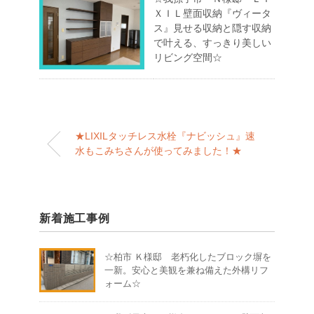
ＸＩＬ壁面収納『ヴィータ
ス』見せる収納と隠す収納
で叶える、すっきり美しい
リビング空間☆
★LIXILタッチレス水栓『ナビッシュ』速
水もこみちさんが使ってみました！★
新着施工事例
☆柏市 Ｋ様邸 老朽化したブロック塀を
一新。安心と美観を兼ね備えた外構リフ
ォーム☆