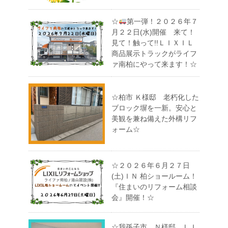
☆
第一弾！２０２６年７
月２２日(水)開催 来て！
見て！触って!!ＬＩＸＩＬ
商品展示トラックがライフ
ァ南柏にやって来ます！☆
☆柏市 Ｋ様邸 老朽化した
ブロック塀を一新。安心と
美観を兼ね備えた外構リフ
ォーム☆
☆２０２６年６月２７日
(土)ＩＮ 柏ショールーム！
『住まいのリフォーム相談
会』開催！☆
☆我孫子市 Ｎ様邸 ＬＩ