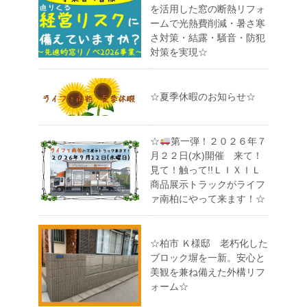
を活用した窓の断熱リフォ
ームで光熱費削減・暑さ寒
さ対策・結露・騒音・防犯
対策を実現☆
☆夏季休暇のお知らせ☆
☆
第一弾！２０２６年７
月２２日(水)開催 来て！
見て！触って!!ＬＩＸＩＬ
商品展示トラックがライフ
ァ南柏にやって来ます！☆
☆柏市 Ｋ様邸 老朽化した
ブロック塀を一新。安心と
美観を兼ね備えた外構リフ
ォーム☆