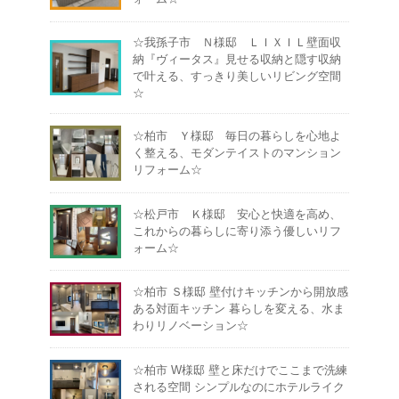
☆我孫子市 Ｎ様邸 ＬＩＸＩＬ壁面収
納『ヴィータス』見せる収納と隠す収納
で叶える、すっきり美しいリビング空間
☆
☆柏市 Ｙ様邸 毎日の暮らしを心地よ
く整える、モダンテイストのマンション
リフォーム☆
☆松戸市 Ｋ様邸 安心と快適を高め、
これからの暮らしに寄り添う優しいリフ
ォーム☆
☆柏市 Ｓ様邸 壁付けキッチンから開放感
ある対面キッチン 暮らしを変える、水ま
わりリノベーション☆
☆柏市 W様邸 壁と床だけでここまで洗練
される空間 シンプルなのにホテルライク