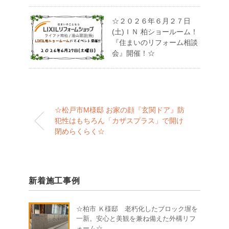
☆２０２６年６月２７日
(土)ＩＮ 柏ショールーム！
『住まいのリフォーム相談
会』開催！☆
☆松戸市M様邸 お家の顔『玄関ドア』防
犯性はもちろん「カザスプラス」で開け
閉めらくらく☆
新着施工事例
☆柏市 Ｋ様邸 老朽化したブロック塀を
一新。安心と美観を兼ね備えた外構リフ
ォーム☆