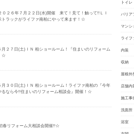
トイレ
２０２６年７月２２日(水)開催 来て！見て！触って!!ＬＩ
バリア
示トラックがライファ南柏にやって来ます！☆
マンシ
ライフ
月２７日(土)ＩＮ 柏ショールーム！『住まいのリフォーム
内装
！☆
収納
屋根外
月３０日(土)ＩＮ 柏ショールーム！ライファ南柏の『今年
店舗内
やるなら今!!住まいのリフォーム相談会』開催！☆
施工事
洗面所
浴室
初春リフォーム大相談会開催!!☆
玄関