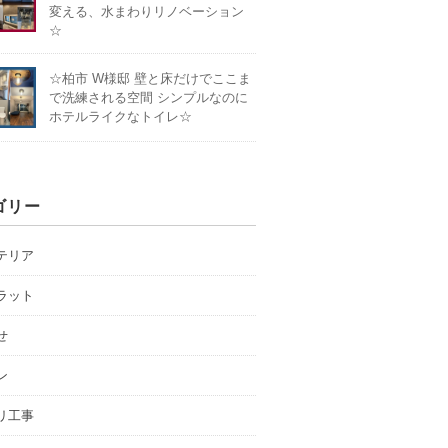
変える、水まわりリノベーション
☆
☆柏市 W様邸 壁と床だけでここま
で洗練される空間 シンプルなのに
ホテルライクなトイレ☆
ゴリー
テリア
ラット
せ
ン
リ工事