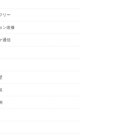
フリー
ョン改修
ァ通信
壁
装
例