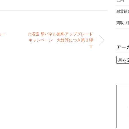
耐震補
間取り
ュー
☆浴室 壁パネル無料アップグレード
キャンペーン 大好評につき第２弾
☆
アー
ア
ー
カ
イ
ブ