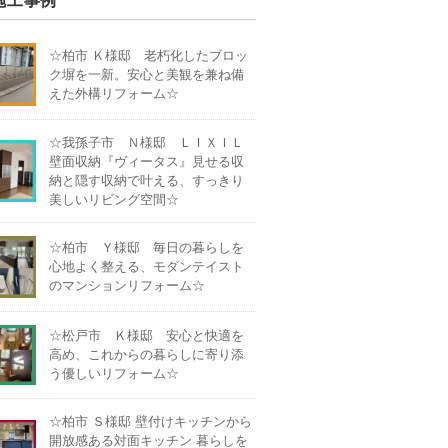
施工事例
☆柏市 Ｋ様邸 老朽化したブロッ
ク塀を一新。安心と美観を兼ね備
えた外構リフォーム☆
☆我孫子市 Ｎ様邸 ＬＩＸＩＬ
壁面収納『ヴィータス』見せる収
納と隠す収納で叶える、すっきり
美しいリビング空間☆
☆柏市 Ｙ様邸 毎日の暮らしを
心地よく整える、モダンテイスト
のマンションリフォーム☆
☆松戸市 Ｋ様邸 安心と快適を
高め、これからの暮らしに寄り添
う優しいリフォーム☆
☆柏市 Ｓ様邸 壁付けキッチンから
開放感ある対面キッチン 暮らしを