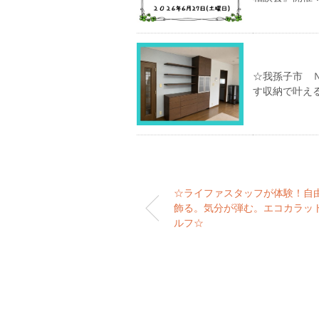
☆我孫子市 
す収納で叶え
☆ライファスタッフが体験！自
飾る。気分が弾む。エコカラッ
ルフ☆