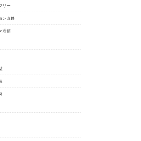
フリー
ョン改修
ァ通信
壁
装
例