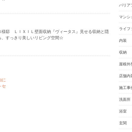
バリア
マンシ
ライフ
Ｎ様邸 ＬＩＸＩＬ壁面収納『ヴィータス』見せる収納と隠
る、すっきり美しいリビング空間☆
内装
収納
屋根外
店舗内
由に
トセ
施工事
洗面所
浴室
玄関