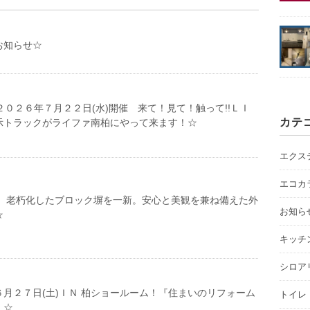
お知らせ☆
２０２６年７月２２日(水)開催 来て！見て！触って!!ＬＩ
カテ
示トラックがライファ南柏にやって来ます！☆
エクス
エコカ
邸 老朽化したブロック塀を一新。安心と美観を兼ね備えた外
お知ら
☆
キッチ
シロア
月２７日(土)ＩＮ 柏ショールーム！『住まいのリフォーム
トイレ
！☆