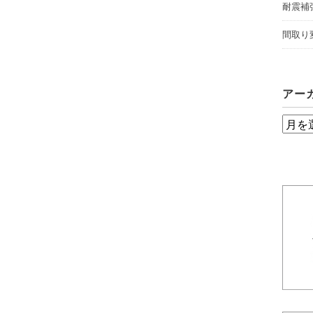
耐震補
間取り
アー
ア
ー
カ
イ
ブ