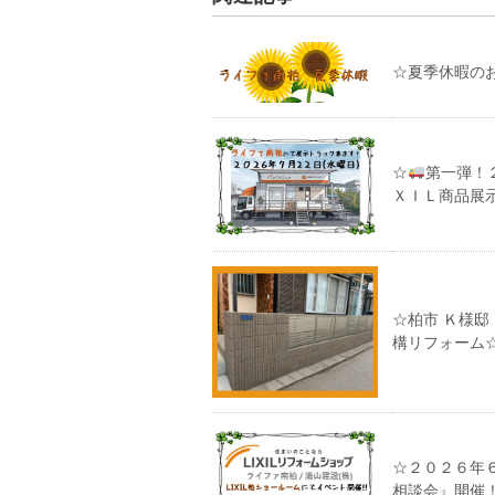
☆夏季休暇の
☆
第一弾！
ＸＩＬ商品展
☆柏市 Ｋ様
構リフォーム
☆２０２６年６
相談会』開催