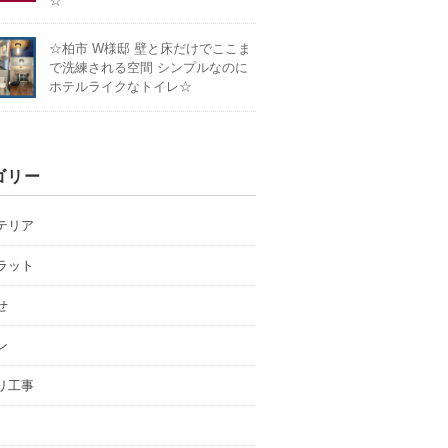
☆
☆柏市 W様邸 壁と床だけでここま
で洗練される空間 シンプルなのに
ホテルライクなトイレ☆
ゴリー
テリア
ラット
せ
ン
リ工事