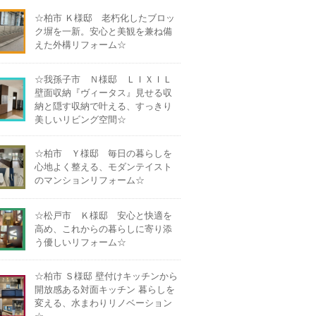
☆柏市 Ｋ様邸 老朽化したブロッ
ク塀を一新。安心と美観を兼ね備
えた外構リフォーム☆
☆我孫子市 Ｎ様邸 ＬＩＸＩＬ
壁面収納『ヴィータス』見せる収
納と隠す収納で叶える、すっきり
美しいリビング空間☆
☆柏市 Ｙ様邸 毎日の暮らしを
心地よく整える、モダンテイスト
のマンションリフォーム☆
☆松戸市 Ｋ様邸 安心と快適を
高め、これからの暮らしに寄り添
う優しいリフォーム☆
☆柏市 Ｓ様邸 壁付けキッチンから
開放感ある対面キッチン 暮らしを
変える、水まわりリノベーション