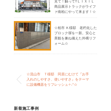
見て！触って!!ＬＩＸＩＬ
商品展示トラックがライフ
ァ南柏にやって来ます！☆
☆柏市 Ｋ様邸 老朽化した
ブロック塀を一新。安心と
美観を兼ね備えた外構リフ
ォーム☆
☆流山市 Ｔ様邸 同居にむけて『お手
入れのしやすさ、使いやすさ』をテーマ
に設備機器をリフレッシュ✧˖°☆
新着施工事例