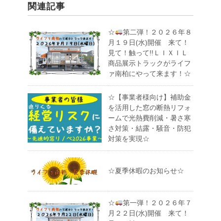
関連記事
☆
第二弾！２０２６年８
月１９日(水)開催 来て！
見て！触って!!ＬＩＸＩＬ
商品展示トラックがライフ
ァ南柏にやって来ます！☆
☆【事業者様向け】補助金
を活用した窓の断熱リフォ
ームで光熱費削減・暑さ寒
さ対策・結露・騒音・防犯
対策を実現☆
☆夏季休暇のお知らせ☆
☆
第一弾！２０２６年７
月２２日(水)開催 来て！