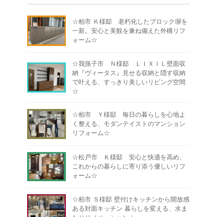
☆柏市 Ｋ様邸 老朽化したブロック塀を
一新。安心と美観を兼ね備えた外構リフ
ォーム☆
☆我孫子市 Ｎ様邸 ＬＩＸＩＬ壁面収
納『ヴィータス』見せる収納と隠す収納
で叶える、すっきり美しいリビング空間
☆
☆柏市 Ｙ様邸 毎日の暮らしを心地よ
く整える、モダンテイストのマンション
リフォーム☆
☆松戸市 Ｋ様邸 安心と快適を高め、
これからの暮らしに寄り添う優しいリフ
ォーム☆
☆柏市 Ｓ様邸 壁付けキッチンから開放感
ある対面キッチン 暮らしを変える、水ま