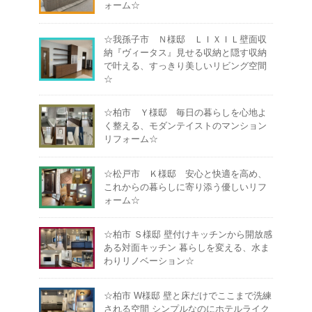
ォーム☆
☆我孫子市 Ｎ様邸 ＬＩＸＩＬ壁面収
納『ヴィータス』見せる収納と隠す収納
で叶える、すっきり美しいリビング空間
☆
☆柏市 Ｙ様邸 毎日の暮らしを心地よ
く整える、モダンテイストのマンション
リフォーム☆
☆松戸市 Ｋ様邸 安心と快適を高め、
これからの暮らしに寄り添う優しいリフ
ォーム☆
☆柏市 Ｓ様邸 壁付けキッチンから開放感
ある対面キッチン 暮らしを変える、水ま
わりリノベーション☆
☆柏市 W様邸 壁と床だけでここまで洗練
される空間 シンプルなのにホテルライク