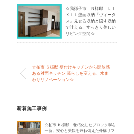
☆我孫子市 Ｎ様邸 ＬＩ
ＸＩＬ壁面収納『ヴィータ
ス』見せる収納と隠す収納
で叶える、すっきり美しい
リビング空間☆
☆柏市 Ｓ様邸 壁付けキッチンから開放感
ある対面キッチン 暮らしを変える、水ま
わりリノベーション☆
新着施工事例
☆柏市 Ｋ様邸 老朽化したブロック塀を
一新。安心と美観を兼ね備えた外構リフ