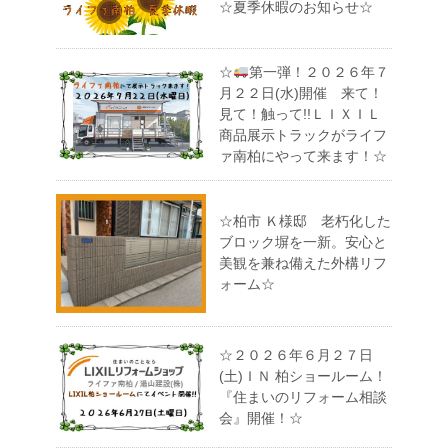
☆夏季休暇のお知らせ☆
☆
第一弾！２０２６年７
月２２日(水)開催 来て！
見て！触って!!ＬＩＸＩＬ
商品展示トラックがライフ
ァ南柏にやって来ます！☆
☆柏市 Ｋ様邸 老朽化した
ブロック塀を一新。安心と
美観を兼ね備えた外構リフ
ォーム☆
☆２０２６年６月２７日
(土)ＩＮ 柏ショールーム！
『住まいのリフォーム相談
会』開催！☆