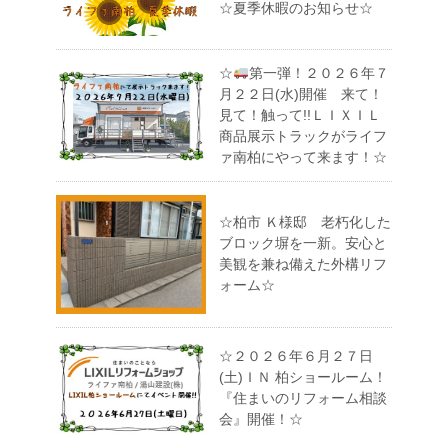
☆夏季休暇のお知らせ☆
☆
第一弾！２０２６年７
月２２日(水)開催 来て！
見て！触って!!ＬＩＸＩＬ
商品展示トラックがライフ
ァ南柏にやって来ます！☆
☆柏市 Ｋ様邸 老朽化した
ブロック塀を一新。安心と
美観を兼ね備えた外構リフ
ォーム☆
☆２０２６年６月２７日
(土)ＩＮ 柏ショールーム！
『住まいのリフォーム相談
会』開催！☆