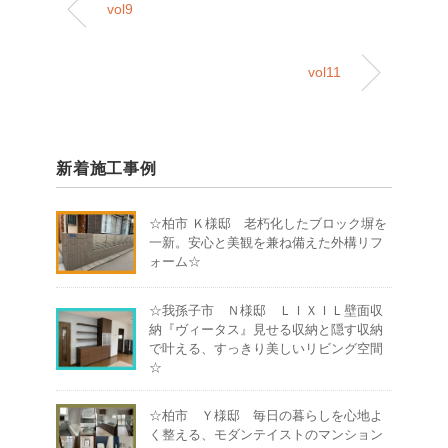
vol9
vol11
新着施工事例
☆柏市 Ｋ様邸 老朽化したブロック塀を
一新。安心と美観を兼ね備えた外構リフ
ォーム☆
☆我孫子市 Ｎ様邸 ＬＩＸＩＬ壁面収
納『ヴィータス』見せる収納と隠す収納
で叶える、すっきり美しいリビング空間
☆
☆柏市 Ｙ様邸 毎日の暮らしを心地よ
く整える、モダンテイストのマンション