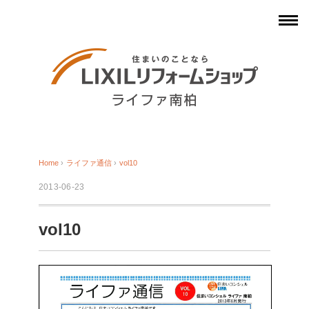
Home
›
ライファ通信
›
vol10
2013-06-23
vol10