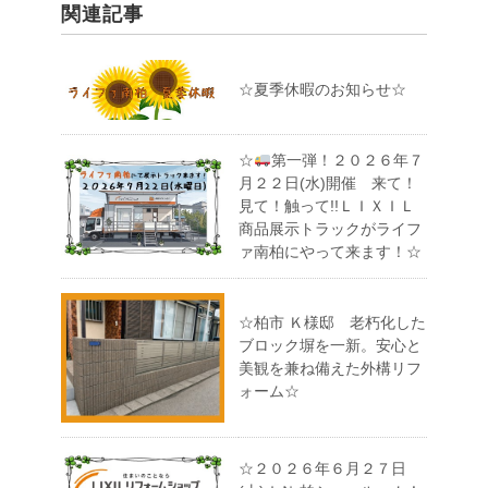
関連記事
☆夏季休暇のお知らせ☆
☆
第一弾！２０２６年７
月２２日(水)開催 来て！
見て！触って!!ＬＩＸＩＬ
商品展示トラックがライフ
ァ南柏にやって来ます！☆
☆柏市 Ｋ様邸 老朽化した
ブロック塀を一新。安心と
美観を兼ね備えた外構リフ
ォーム☆
☆２０２６年６月２７日