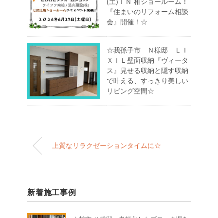
(土)ＩＮ 柏ショールーム！
『住まいのリフォーム相談
会』開催！☆
☆我孫子市 Ｎ様邸 ＬＩ
ＸＩＬ壁面収納『ヴィータ
ス』見せる収納と隠す収納
で叶える、すっきり美しい
リビング空間☆
上質なリラクゼーションタイムに☆
新着施工事例