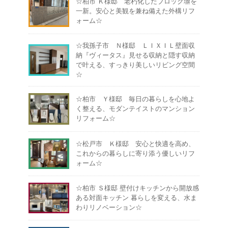
☆柏市 Ｋ様邸 老朽化したブロック塀を
一新。安心と美観を兼ね備えた外構リフ
ォーム☆
☆我孫子市 Ｎ様邸 ＬＩＸＩＬ壁面収
納『ヴィータス』見せる収納と隠す収納
で叶える、すっきり美しいリビング空間
☆
☆柏市 Ｙ様邸 毎日の暮らしを心地よ
く整える、モダンテイストのマンション
リフォーム☆
☆松戸市 Ｋ様邸 安心と快適を高め、
これからの暮らしに寄り添う優しいリフ
ォーム☆
☆柏市 Ｓ様邸 壁付けキッチンから開放感
ある対面キッチン 暮らしを変える、水ま
わりリノベーション☆